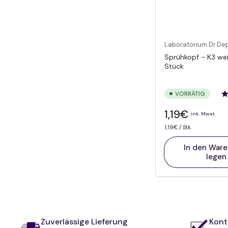
Laboratorium Dr.D
Sprühkopf - K3 wei
Stück
VORRÄTIG
Normaler
1,19€
ink. Mwst.
Preis
Preis
pro
1,19€
/
Stk.
pro
Einheit
In den War
legen
Zuverlässige Lieferung
Kontr