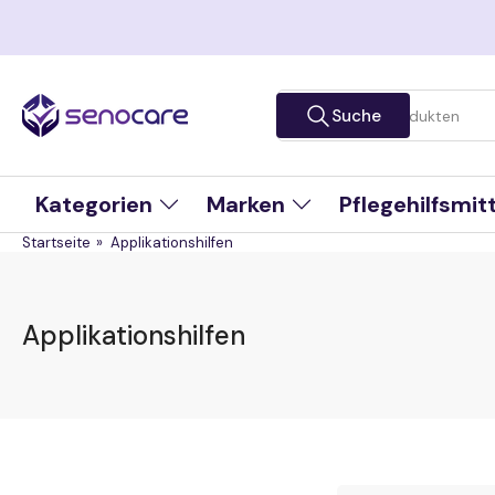
Zum
Inhalt
springen
Suche
Suche
nach
Produkten
Kategorien
Marken
Pflegehilfsmit
Startseite
»
Applikationshilfen
Applikationshilfen