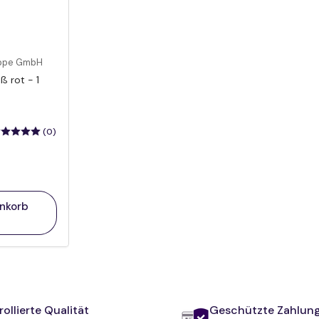
eppe GmbH
ß rot - 1
(0)
enkorb
ollierte Qualität
Geschützte Zahlun