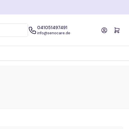
flegegrad kostenfreie Pflegebox sichern!
041051497491
Anmelden
Mini-Warenkorb öffne
info@senocare.de