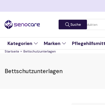
Zum
Inhalt
springen
Suche
Suche
nach
Produkten
Kategorien
Marken
Pflegehilfsmit
Startseite
»
Bettschutzunterlagen
Bettschutzunterlagen