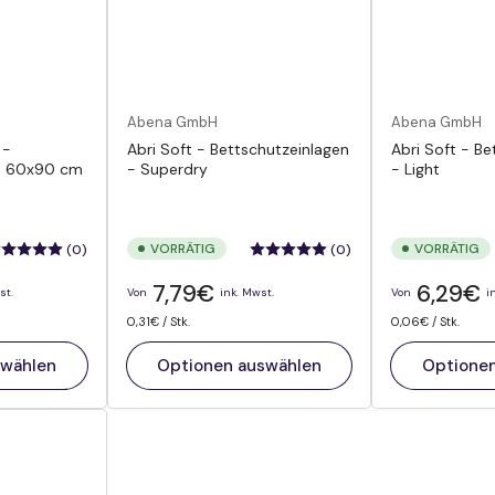
Abena GmbH
Abena GmbH
 -
Abri Soft - Bettschutzeinlagen
Abri Soft - B
en 60x90 cm
- Superdry
- Light
VORRÄTIG
VORRÄTIG
(0)
(0)
Normaler
Normaler
7,79€
6,29€
st.
Von
ink. Mwst.
Von
i
Preis
Preis
Preis
pro
Preis
pro
0,31€
/
Stk.
0,06€
/
Stk.
pro
pro
Einheit
Einheit
swählen
Optionen auswählen
Optione