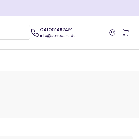
041051497491
Anmelden
Mini-Warenkorb öffne
info@senocare.de