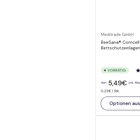
Meditrade GmbH
BeeSana® Comcell
Bettschutzeinlag
VORRÄTIG
Normaler
5,49€
Von
ink. Mw
Preis
Preis
pro
0,22€
/
Stk.
pro
Einheit
Optionen au