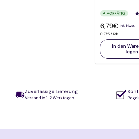
VORRÄTIG
Normaler
6,79€
ink. Mwst.
Preis
Preis
pro
0,27€
/
Stk.
pro
Einheit
In den War
legen
Zuverlässige Lieferung
Kontr
Versand in 1-2 Werktagen
Regel