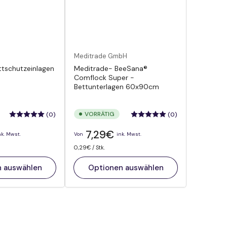
Meditrade GmbH
ettschutzeinlagen
Meditrade- BeeSana®
Comflock Super -
Bettunterlagen 60x90cm
VORRÄTIG
(0)
(0)
Normaler
7,29€
nk. Mwst.
Von
ink. Mwst.
Preis
Preis
pro
0,29€
/
Stk.
pro
Einheit
n auswählen
Optionen auswählen