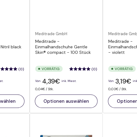
Meditrade GmbH
Meditrade Gm
Meditrade -
Meditrade -
itril black
Einmalhandschuhe Gentle
Einmalhandschu
Skin® compact - 100 Stück
- violett
VORRÄTIG
VORRÄTIG
(0)
(0)
Normaler
Normaler
4,39€
3,19€
st.
Von
ink. Mwst.
Von
in
Preis
Preis
Preis
pro
Preis
pro
0,04€
/
Stk.
0,03€
/
Stk.
pro
pro
Einheit
Einheit
swählen
Optionen auswählen
Optione