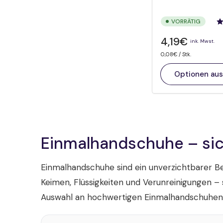
VORRÄTIG
Normaler
4,19€
ink. Mwst.
Preis
Preis
pro
0,08€
/
Stk.
pro
Einheit
Optionen au
Einmalhandschuhe – sic
Einmalhandschuhe sind ein unverzichtbarer Bes
Keimen, Flüssigkeiten und Verunreinigungen –
Auswahl an hochwertigen Einmalhandschuhe