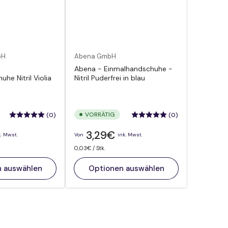
bH
Abena GmbH
Abena - Einmalhandschuhe -
he Nitril Violia
Nitril Puderfrei in blau
VORRÄTIG
(0)
(0)
Normaler
3,29€
k. Mwst.
Von
ink. Mwst.
Preis
Preis
pro
0,03€
/
Stk.
pro
Einheit
n auswählen
Optionen auswählen