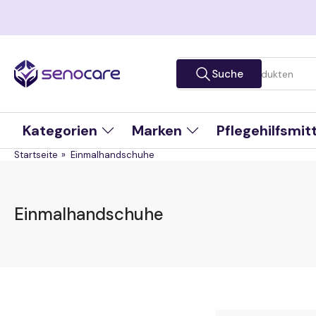
Zum
Inhalt
springen
Suche
Suche
nach
Produkten
Kategorien
Marken
Pflegehilfsmit
Startseite
»
Einmalhandschuhe
Einmalhandschuhe