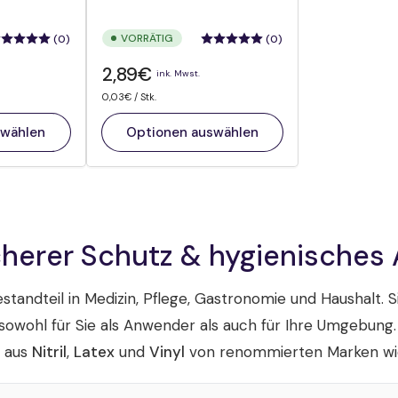
VORRÄTIG
(0)
(0)
Normaler
2,89€
ink. Mwst.
Preis
Preis
pro
0,03€
/
Stk.
pro
Einheit
swählen
Optionen auswählen
herer Schutz & hygienisches 
tandteil in Medizin, Pflege, Gastronomie und Haushalt. S
 sowohl für Sie als Anwender als auch für Ihre Umgebung.
n aus
Nitril
,
Latex
und
Vinyl
von renommierten Marken w