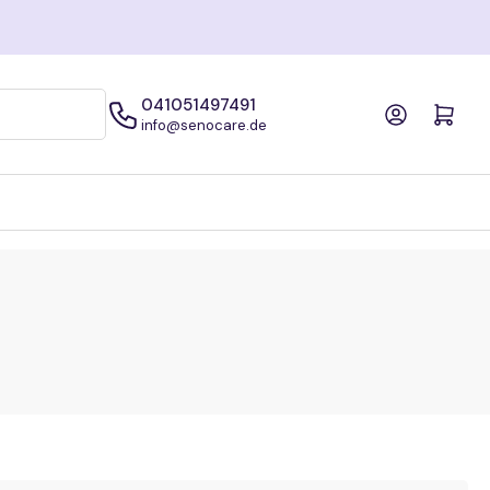
041051497491
Anmelden
Mini-Warenkorb öffne
info@senocare.de