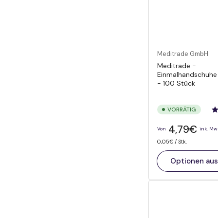
Meditrade GmbH
Meditrade -
Einmalhandschuhe N
- 100 Stück
VORRÄTIG
Normaler
4,79€
Von
ink. Mw
Preis
Preis
pro
0,05€
/
Stk.
pro
Einheit
Optionen au