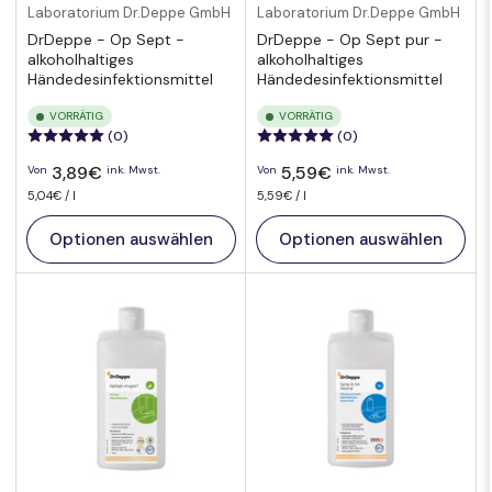
Laboratorium Dr.Deppe GmbH
Laboratorium Dr.Deppe GmbH
DrDeppe - Op Sept -
DrDeppe - Op Sept pur -
alkoholhaltiges
alkoholhaltiges
Händedesinfektionsmittel
Händedesinfektionsmittel
VORRÄTIG
VORRÄTIG
(0)
(0)
Normaler
Normaler
3,89€
5,59€
Von
ink. Mwst.
Von
ink. Mwst.
Preis
Preis
pro
Preis
Preis
pro
5,04€
/
l
5,59€
/
l
pro
pro
Einheit
Einheit
Optionen auswählen
Optionen auswählen