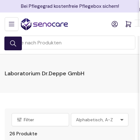
Zum
Bei Pflegegrad kostenfreie Pflegebox sichern!
Inhalt
springen
Anmelden
Mini-Warenkorb öff
Suche
nach
Produkten
Laboratorium Dr.Deppe GmbH
Filter
S
o
26 Produkte
r