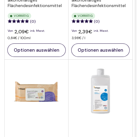
alkoholhaltiges
alkoholhaltiges
Flächendesinfektionsmittel
Flächendesinfektionsmittel
VORRÄTIG
VORRÄTIG
(0)
(0)
Normaler
Normaler
2,09€
2,39€
Von
ink. Mwst.
Von
ink. Mwst.
Preis
Preis
pro
Preis
Preis
pro
0,84€
/
100ml
3,98€
/
l
pro
pro
Einheit
Einheit
Optionen auswählen
Optionen auswählen