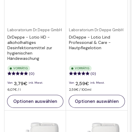
Laboratorium Dr.Deppe GmbH
Laboratorium Dr.Deppe GmbH
DrDeppe - Lotio HD -
DrDeppe - Lotio Lind
alkoholhaltiges
Professional & Care -
Desinfektionsmittel zur
Hautpflegelotion
hygienischen
Händewaschung
VORRÄTIG
VORRÄTIG
(0)
(0)
Normaler
Normaler
3,79€
2,59€
Von
ink. Mwst.
Von
ink. Mwst.
Preis
Preis
pro
Preis
Preis
pro
6,07€
/
l
2,59€
/
100ml
pro
pro
Einheit
Einheit
Optionen auswählen
Optionen auswählen