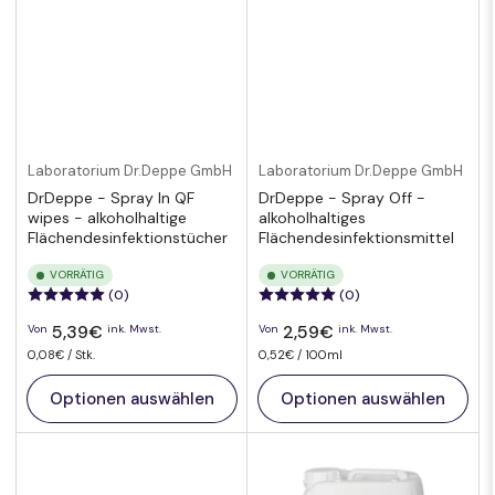
Laboratorium Dr.Deppe GmbH
Laboratorium Dr.Deppe GmbH
DrDeppe - Spray In QF
DrDeppe - Spray Off -
wipes - alkoholhaltige
alkoholhaltiges
Flächendesinfektionstücher
Flächendesinfektionsmittel
VORRÄTIG
VORRÄTIG
(0)
(0)
Normaler
Normaler
5,39€
2,59€
Von
ink. Mwst.
Von
ink. Mwst.
Preis
Preis
pro
Preis
Preis
pro
0,08€
/
Stk.
0,52€
/
100ml
pro
pro
Einheit
Einheit
Optionen auswählen
Optionen auswählen