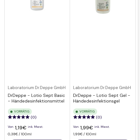
Laboratorium Dr.Deppe GmbH
Laboratorium Dr.Deppe GmbH
DrDeppe - Lotio Sept Basic
DrDeppe - Lotio Sept Gel -
- Händedesinfektionsmittel
Händedesinfektionsgel
VORRÄTIG
VORRÄTIG
(0)
(0)
Normaler
Normaler
1,19€
1,99€
Von
ink. Mwst.
Von
ink. Mwst.
Preis
Preis
pro
Preis
Preis
pro
0,38€
/
100ml
1,99€
/
100ml
pro
pro