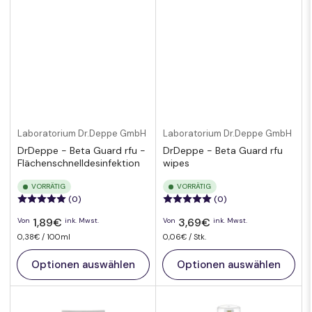
Laboratorium Dr.Deppe GmbH
Laboratorium Dr.Deppe GmbH
DrDeppe - Beta Guard rfu -
DrDeppe - Beta Guard rfu
Flächenschnelldesinfektion
wipes
VORRÄTIG
VORRÄTIG
(0)
(0)
Normaler
Normaler
1,89€
3,69€
Von
ink. Mwst.
Von
ink. Mwst.
Preis
Preis
pro
Preis
Preis
pro
0,38€
/
100ml
0,06€
/
Stk.
pro
pro
Einheit
Einheit
Optionen auswählen
Optionen auswählen