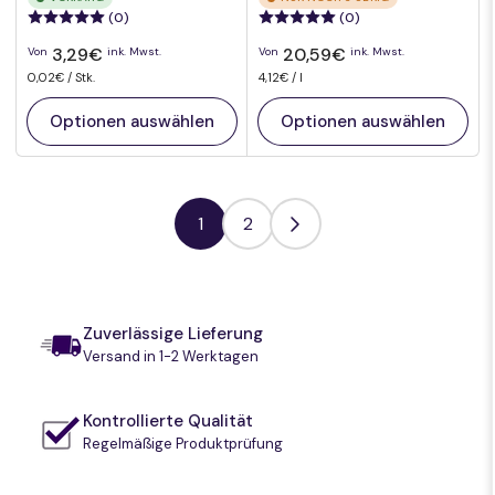
(0)
(0)
Normaler
Normaler
3,29€
20,59€
Von
ink. Mwst.
Von
ink. Mwst.
Preis
Preis
pro
Preis
Preis
pro
0,02€
/
Stk.
4,12€
/
l
pro
pro
Einheit
Einheit
Optionen auswählen
Optionen auswählen
1
2
Zuverlässige Lieferung
Versand in 1-2 Werktagen
Kontrollierte Qualität
Regelmäßige Produktprüfung