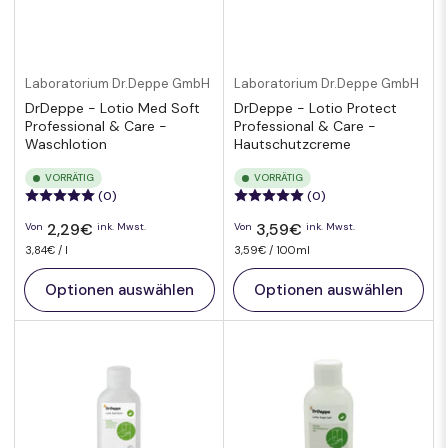
Laboratorium Dr.Deppe GmbH
Laboratorium Dr.Deppe GmbH
DrDeppe - Lotio Med Soft
DrDeppe - Lotio Protect
Professional & Care -
Professional & Care -
Waschlotion
Hautschutzcreme
VORRÄTIG
VORRÄTIG
(0)
(0)
Normaler
Normaler
2,29€
3,59€
Von
ink. Mwst.
Von
ink. Mwst.
Preis
Preis
pro
Preis
Preis
pro
3,84€
/
l
3,59€
/
100ml
pro
pro
Einheit
Einheit
Optionen auswählen
Optionen auswählen