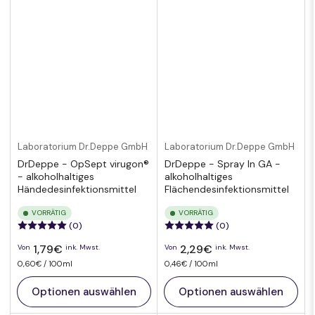
Laboratorium Dr.Deppe GmbH
Laboratorium Dr.Deppe GmbH
DrDeppe - OpSept virugon®
DrDeppe - Spray In GA -
- alkoholhaltiges
alkoholhaltiges
Händedesinfektionsmittel
Flächendesinfektionsmittel
VORRÄTIG
VORRÄTIG
(0)
(0)
Normaler
Normaler
1,79€
2,29€
Von
ink. Mwst.
Von
ink. Mwst.
Preis
Preis
pro
Preis
Preis
pro
0,60€
/
100ml
0,46€
/
100ml
pro
pro
Einheit
Einheit
Optionen auswählen
Optionen auswählen