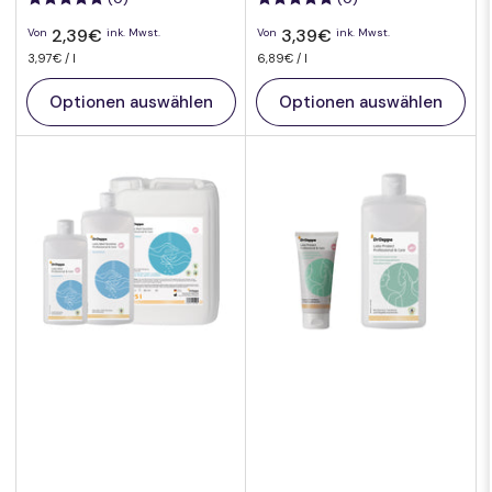
Normaler
Normaler
2,39€
3,39€
Von
ink. Mwst.
Von
ink. Mwst.
Preis
Preis
pro
Preis
Preis
pro
3,97€
/
l
6,89€
/
l
pro
pro
Einheit
Einheit
Optionen auswählen
Optionen auswählen