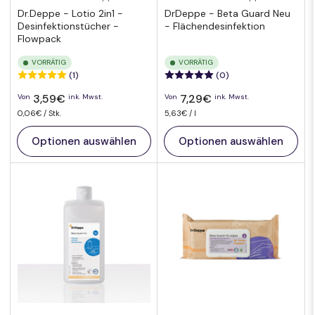
Dr.Deppe - Lotio 2in1 -
DrDeppe - Beta Guard Neu
Desinfektionstücher -
- Flächendesinfektion
Flowpack
VORRÄTIG
VORRÄTIG
(1)
(0)
Normaler
Normaler
3,59€
7,29€
Von
ink. Mwst.
Von
ink. Mwst.
Preis
Preis
pro
Preis
Preis
pro
0,06€
/
Stk.
5,63€
/
l
pro
pro
Einheit
Einheit
Optionen auswählen
Optionen auswählen