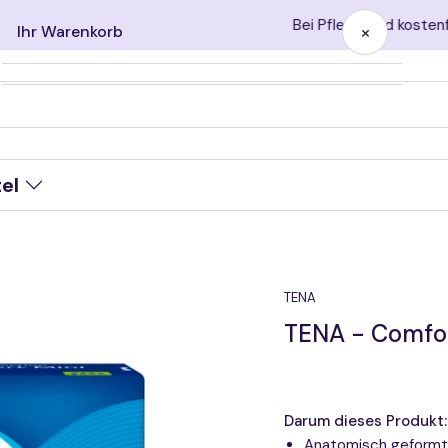
Bei Pflegegrad kostenfreie Pflegebox sichern!
×
Ihr Warenkorb
Ihr Warenkorb ist leer
tel
TENA
TENA - Comfor
Darum dieses Produkt:
Anatomisch geformte