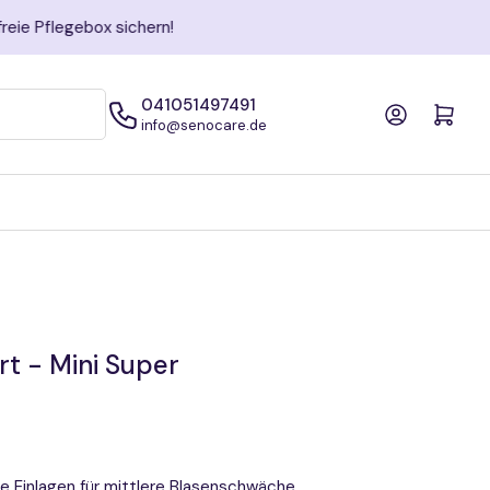
041051497491
Anmelden
Mini-Warenkorb öffne
info@senocare.de
t - Mini Super
 Einlagen für mittlere Blasenschwäche