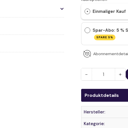
Einmaliger Kauf
Spar-Abo: 5 % S
SPARE 5%
Abonnementdetai
−
+
Anzahl
Menge
Me
reduzieren
er
für
für
Produktdetails
TENA
TE
-
-
Comfort
Co
Hersteller:
-
-
Kategorie:
Mini
Min