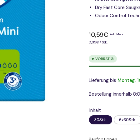
Dry Fast Core Saugke
Odour Control Techn
Normaler
10,59€
ink. Mwst.
Preis
Preis
pro
0,35€
/
Stk.
pro
Einheit
VORRÄTIG
Lieferung bis
Montag, 1
Bestellung innerhalb 8:
Inhalt
30Stk.
6x30Stk.
Kaufoptionen