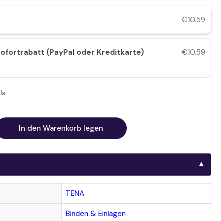
€10.59
ofortrabatt (PayPal oder Kreditkarte)
€10.59
ls
In den Warenkorb legen
nge
höhen
NA
mfort
TENA
Binden & Einlagen
i