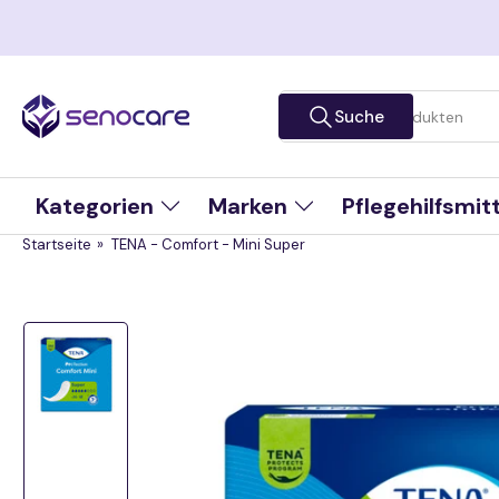
Zum
Inhalt
springen
Suche
Suche
nach
Produkten
Kategorien
Marken
Pflegehilfsmit
Startseite
»
TENA - Comfort - Mini Super
Zu
Produktinformationen
springen
Bild
in
Galerieansicht
1