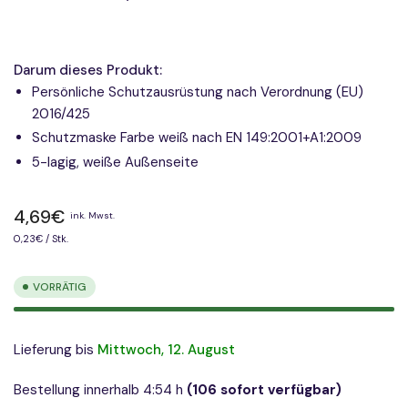
Darum dieses Produkt:
Persönliche Schutzausrüstung nach Verordnung (EU)
2016/425
Schutzmaske Farbe weiß nach EN 149:2001+A1:2009
5-lagig, weiße Außenseite
Normaler
4,69€
ink. Mwst.
Preis
Preis
pro
0,23€
/
Stk.
pro
Einheit
VORRÄTIG
Lieferung bis
Mittwoch, 12. August
Bestellung innerhalb 4:54 h
(106 sofort verfügbar)