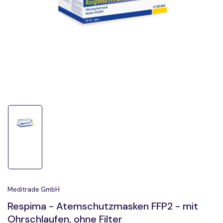
1
in
Modal
öffnen
Bild
in
Galerieansicht
1
laden
Meditrade GmbH
Respima - Atemschutzmasken FFP2 - mit
Ohrschlaufen, ohne Filter