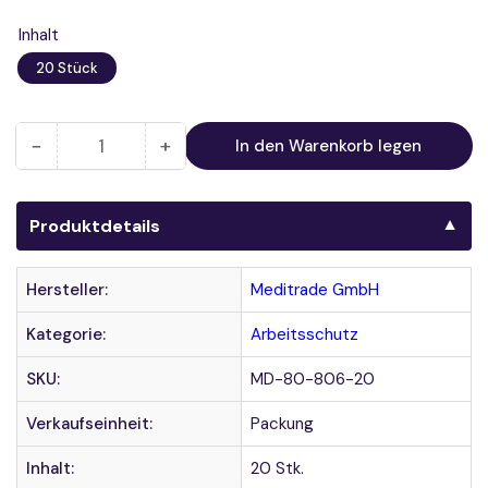
Inhalt
20 Stück
−
+
In den Warenkorb legen
Anzahl
Menge
Menge
reduzieren
erhöhen
für
für
Produktdetails
Respima
Respima
-
-
Atemschutzmasken
Atemschutzmasken
Hersteller:
Meditrade GmbH
FFP2
FFP2
Kategorie:
Arbeitsschutz
-
-
mit
mit
SKU:
MD-80-806-20
Ohrschlaufen,
Ohrschlaufen,
ohne
ohne
Verkaufseinheit:
Packung
Filter
Filter
Inhalt:
20 Stk.