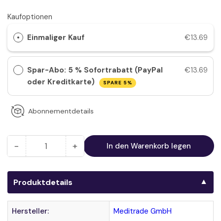
Kaufoptionen
Einmaliger Kauf
€13.69
Spar-Abo: 5 % Sofortrabatt (PayPal
€13.69
oder Kreditkarte)
SPARE 5%
Abonnementdetails
−
+
In den Warenkorb legen
Anzahl
Menge
Menge
reduzieren
erhöhen
für
für
Produktdetails
Meditrade
Meditrade
-
-
ABE
ABE
Hersteller:
Meditrade GmbH