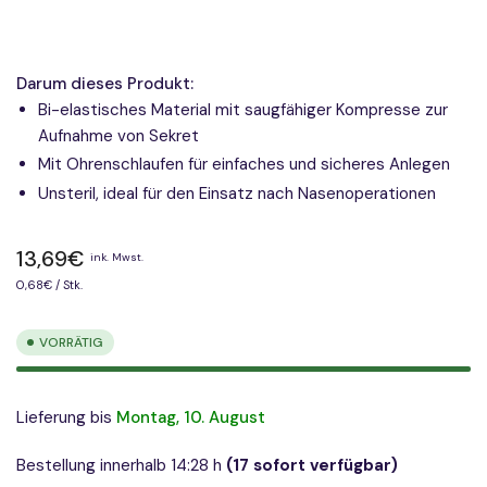
Darum dieses Produkt:
Bi-elastisches Material mit saugfähiger Kompresse zur
Aufnahme von Sekret
Mit Ohrenschlaufen für einfaches und sicheres Anlegen
Unsteril, ideal für den Einsatz nach Nasenoperationen
Normaler
13,69€
ink. Mwst.
Preis
Preis
pro
0,68€
/
Stk.
pro
Einheit
VORRÄTIG
Lieferung bis
Montag, 10. August
Bestellung innerhalb 14:28 h
(17 sofort verfügbar)