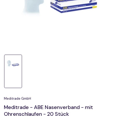
1
in
Modal
öffnen
Bild
in
Galerieansicht
1
laden
Meditrade GmbH
Meditrade - ABE Nasenverband - mit
Ohrenschlaufen - 20 Stück