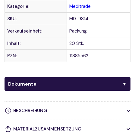
Nasenverband
Nasenverband
Kategorie:
Meditrade
-
-
mit
mit
SKU:
MD-9814
Ohrenschlaufen
Ohrenschlaufen
-
-
Verkaufseinheit:
Packung
20
20
Inhalt:
20 Stk.
Stück
Stück
PZN:
11885562
Dokumente
BESCHREIBUNG
MATERIALZUSAMMENSETZUNG